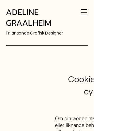
ADELINE
GRAALHEIM
Frilansande Grafisk Designer
Cookiepoli
cy
Om din webbplats spårar personli
eller liknande behöver du tydligt g