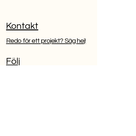
Kontakt
Redo för ett projekt? Säg hej!
Följ
INSTAGRAM
LINKEDIN
PINTEREST
Arbete
Om
Kontakt